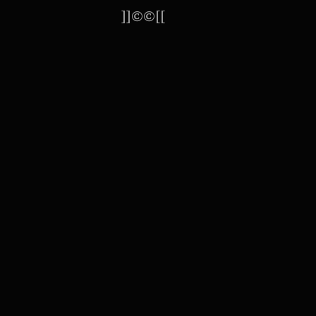
]]©©[[