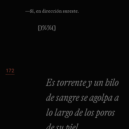
—Sí, en dirección sureste.
{)%%(}
172
Es torrente y un hilo
de sangre se agolpa a
lo largo de los poros
de su piel.